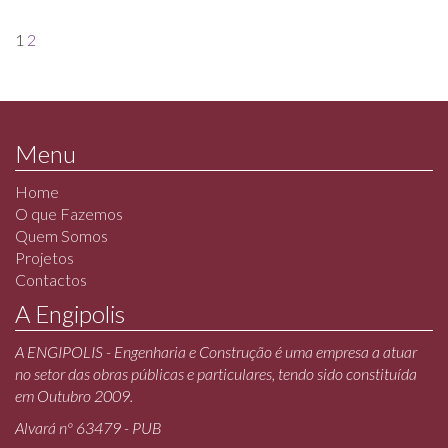
1
2
Menu
Home
O que Fazemos
Quem Somos
Projetos
Contactos
A Engipolis
A ENGIPOLIS - Engenharia e Construção é uma empresa a atuar
no setor das obras públicas e particulares, tendo sido constituída
em Outubro 2009.
Alvará nº 63479 - PUB