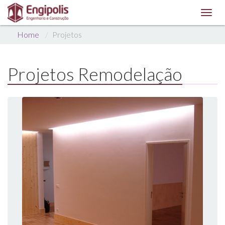
Toggl
navig
Home
Projetos
Projetos Remodelação